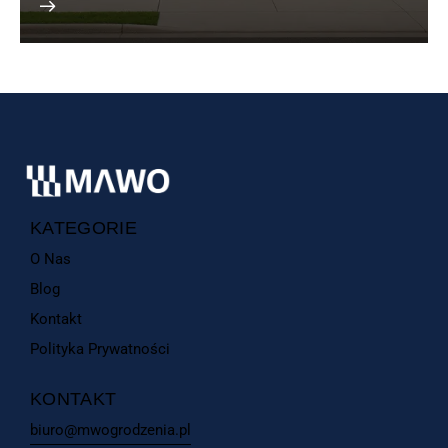
KATEGORIE
O Nas
Blog
Kontakt
Polityka Prywatności
KONTAKT
biuro@mwogrodzenia.pl