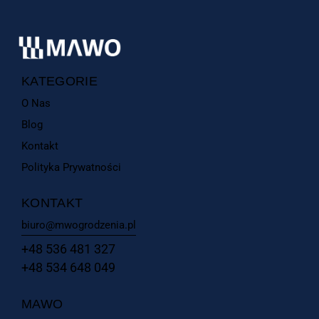
KATEGORIE
O Nas
Blog
Kontakt
Polityka Prywatności
KONTAKT
biuro@mwogrodzenia.pl
+48 536 481 327
+48 534 648 049
MAWO