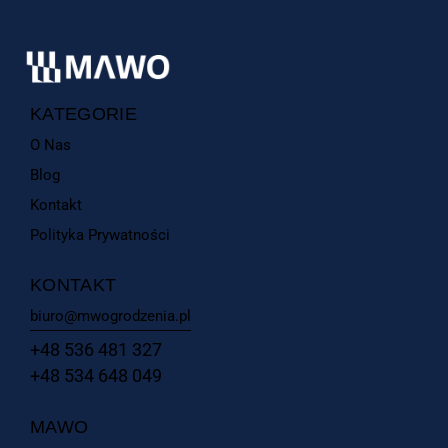
KATEGORIE
O Nas
Blog
Kontakt
Polityka Prywatności
KONTAKT
biuro@mwogrodzenia.pl
+48 536 481 327
+48 534 648 049
MAWO